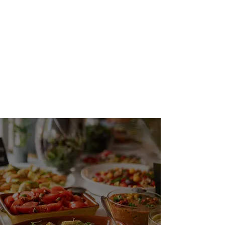
Wir legen Wert auf enge
Partnerschaften mit lokalen
Erzeugern aus Aachen und
Umgebung, um sicherzustellen,
dass Sie nur das Beste auf Ihrem
Teller haben.